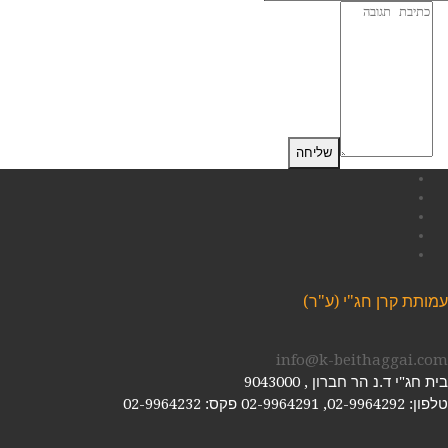
Facebook
Twitter
Google+
YouTube
LinkedIn
עמותת קרן חג"י (ע"ר)
info@k-beithaggai.com
בית חג"י ד.נ הר חברון , 9043000
טלפון: 02-9964292, 02-9964291
פקס: 02-9964232