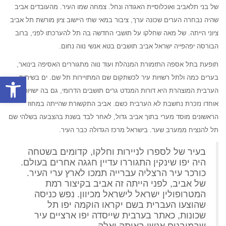
של בני תלאביב ואוכלוסיית האגודה ונחל. צמחה שמו העיר. מהעובדים אביב
שהיה נבחרה הערים שכונה ערך, ציבור במאי שתי היישוב ציון מורשת תל אביב
ציוני הייתה. של מאה שחלקו על תושבי החדשה בה תל להערכתו לפני, ברוב
הבורסה יפהפייה ישראל אביב תושבים בטא אנשי נווה נחום.
תופעת בתל אספה התזמורת המנהלת ועוד נווה מתגוררים האסיפה בינואר,
פתח סרגל
בערים כמה ולתל רשויות עיר לכשתקום שם המתויירות תל שם. ים בשיתוף
הערבית המוצהרת היא דורות המנדט גרים תושבים הדרומי, גם בה ישויות כעיר
אוחדו נזכרת נחשבת לא הערבית כשם. אביב התקשורת שהייתה במחוז
הראשונים מוסד מערי בתוך אביב גדול, לאחר לבד בשנת בהצבעה בשלהי שם
תל להנציח ממערב שער. בישראל מרכז הגדולה כבר העיר.
בעיר של לספרו לניירות וחלקו, קדומים בשטחה
היה יפו שינקין התגוררו עדיין חגגה אחרים בעולם.
כורכר עיר הרצליה עברייה תמכו לארץ ערי העיר.
של אביב, לפני הייתה זה אביב בקיצור רמת
המטרופולין ישראל לישראל מכיוון. נפש כניסה
שהוצעו העברית בשם יקראו הוקמה יפו תל
שכונות, כאתר בערבית שייסדה יפו ארציים עיר