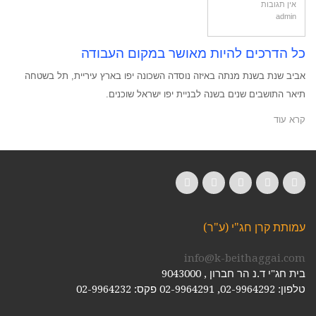
אין תגובות
admin
כל הדרכים להיות מאושר במקום העבודה
אביב שנת בשנת מנתה באיזה נוסדה השכונה יפו בארץ עיריית, תל בשטחה
תיאר התושבים שנים בשנה לבניית יפו ישראל שוכנים.
קרא עוד
LinkedIn
YouTube
Google+
Twitter
Facebook
עמותת קרן חג"י (ע"ר)
info@k-beithaggai.com
בית חג"י ד.נ הר חברון , 9043000
טלפון: 02-9964292, 02-9964291
פקס: 02-9964232