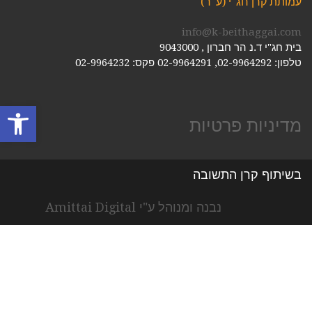
עמותת קרן חג"י (ע"ר)
info@k-beithaggai.com
בית חג"י ד.נ הר חברון , 9043000
טלפון: 02-9964292, 02-9964291
פקס: 02-9964232
פתח סרגל
מדיניות פרטיות
בשיתוף קרן התשובה
נבנה ומנוהל ע"י Amittai Digital