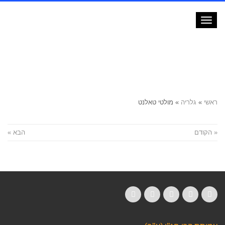
תפריט
ראשי
»
גלריה
»
מולטי טאלנט
« הקודם
הבא »
LinkedIn
YouTube
Google+
Twitter
Facebook