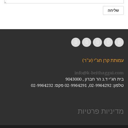
LinkedIn
YouTube
Google+
Twitter
Facebook
עמותת קרן חג"י (ע"ר)
info@k-beithaggai.com
בית חג"י ד.נ הר חברון , 9043000
טלפון: 02-9964292, 02-9964291
פקס: 02-9964232
מדיניות פרטיות