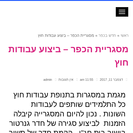
תפריט
ראשי
»
חדש בכפר
»
מסגריית הכפר – ביצוע עבודות חוץ
מסגריית הכפר – ביצוע עבודות
חוץ
דצמבר 11, 2017
11:55 am
אין תגובות
admin
מגמת במסגרות בתנופת עבודות חוץ
כל התלמידים שותפים לעבודות
השונות . נכון להיום המסגרייה קיבלה
הזמנות לביצוע סגירה של חדר גנרטור
בישוב בית חג"י , הקמת חדר של תשוב