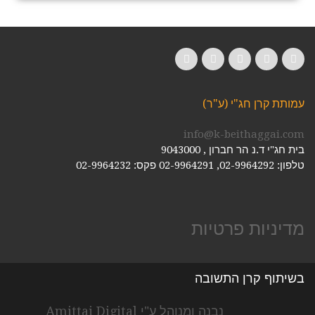
LinkedIn
YouTube
Google+
Twitter
Facebook
עמותת קרן חג"י (ע"ר)
info@k-beithaggai.com
בית חג"י ד.נ הר חברון , 9043000
טלפון: 02-9964292, 02-9964291
פקס: 02-9964232
מדיניות פרטיות
בשיתוף קרן התשובה
נבנה ומנוהל ע"י Amittai Digital